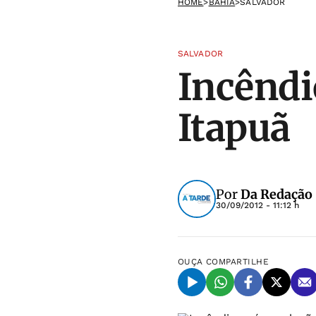
HOME
>
BAHIA
>
SALVADOR
SALVADOR
Incêndi
Itapuã
Por
Da Redação
30/09/2012 - 11:12 h
OUÇA
COMPARTILHE