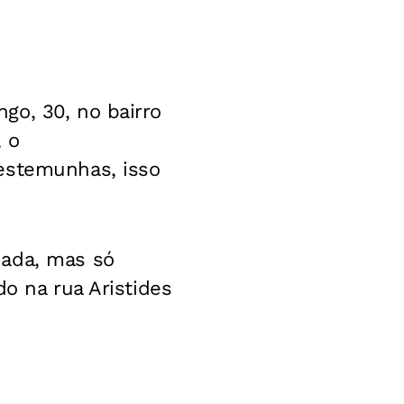
go, 30, no bairro
 o
estemunhas, isso
nada, mas só
do na rua Aristides