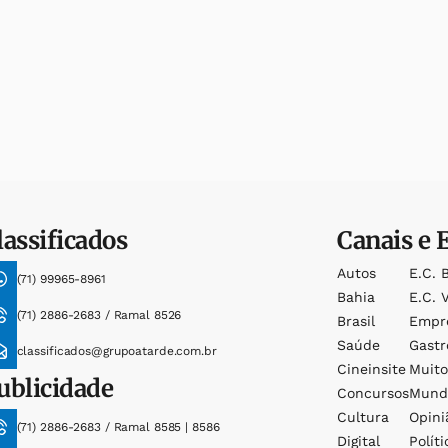
lassificados
Canais e 
Autos
E.c. 
(71) 99965-8961
Bahia
E.c. V
(71) 2886-2683 / Ramal 8526
Brasil
Empr
Saúde
Gast
classificados@grupoatarde.com.br
Cineinsite
Muit
ublicidade
Concursos
Mund
Cultura
Opini
(71) 2886-2683 / Ramal 8585 | 8586
Digital
Políti