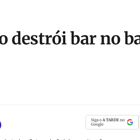
o destrói bar no ba
Siga o
A TARDE
no
Google