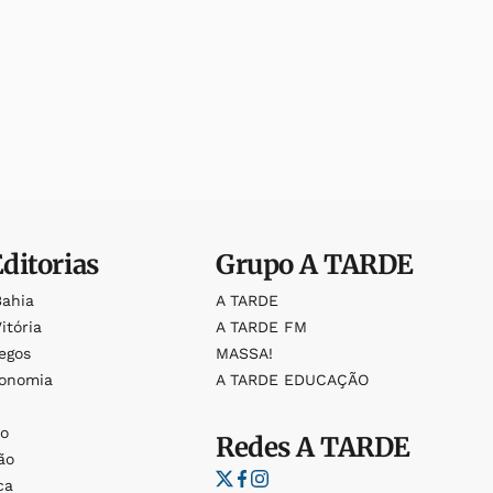
Editorias
Grupo
A TARDE
Bahia
A TARDE
itória
A TARDE FM
egos
MASSA!
ronomia
A TARDE EDUCAÇÃO
o
o
Redes
A TARDE
ão
ca