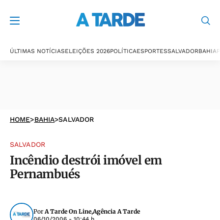
ÚLTIMAS NOTÍCIAS
ELEIÇÕES 2026
POLÍTICA
ESPORTES
SALVADOR
BAHIA
P
HOME
>
BAHIA
>
SALVADOR
SALVADOR
Incêndio destrói imóvel em
Pernambués
Por
A Tarde On Line,Agência A Tarde
06/10/2006 - 10:44 h