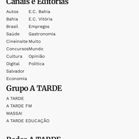
Canais e Editorias
Autos
E.c. Bahia
Bahia
E.c. Vitória
Brasil
Empregos
Saúde
Gastronomia
Cineinsite
Muito
Concursos
Mundo
Cultura
Opinião
Digital
Política
Salvador
Economia
Grupo
A TARDE
A TARDE
A TARDE FM
MASSA!
A TARDE EDUCAÇÃO