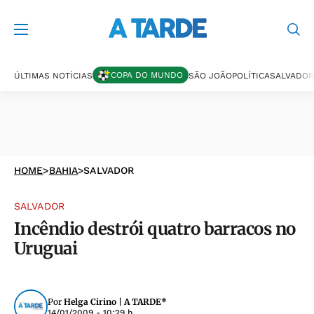
COPA DO MUNDO
ÚLTIMAS NOTÍCIAS
SÃO JOÃO
POLÍTICA
SALVADOR
HOME
>
BAHIA
>
SALVADOR
SALVADOR
Incêndio destrói quatro barracos no
Uruguai
Por
Helga Cirino | A TARDE*
14/01/2009 - 10:29 h