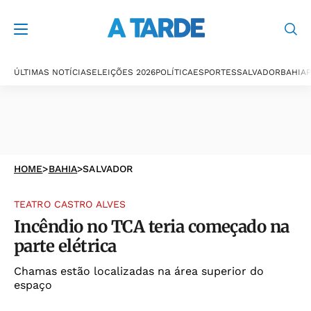
ÚLTIMAS NOTÍCIAS
ELEIÇÕES 2026
POLÍTICA
ESPORTES
SALVADOR
BAHIA
P
HOME
>
BAHIA
>
SALVADOR
TEATRO CASTRO ALVES
Incêndio no TCA teria começado na
parte elétrica
Chamas estão localizadas na área superior do
espaço