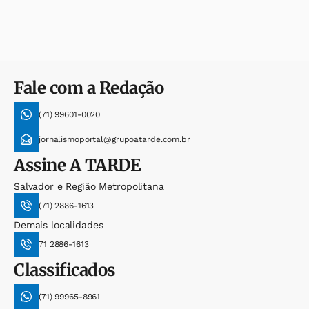
Fale com a Redação
(71) 99601-0020
jornalismoportal@grupoatarde.com.br
Assine
A TARDE
Salvador e Região Metropolitana
(71) 2886-1613
Demais localidades
71 2886-1613
Classificados
(71) 99965-8961