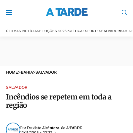
ÚLTIMAS NOTÍCIAS
ELEIÇÕES 2026
POLÍTICA
ESPORTES
SALVADOR
BAHIA
P
HOME
>
BAHIA
>
SALVADOR
SALVADOR
Incêndios se repetem em toda a
região
Por
Deodato Alcântara, do A TARDE
12/11/2008 - 23:37 h