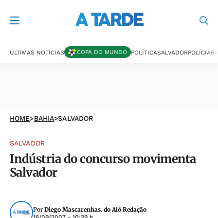
COPA DO MUNDO
ÚLTIMAS NOTÍCIAS
POLÍTICA
SALVADOR
POLÍCIA
BA
HOME
>
BAHIA
>
SALVADOR
SALVADOR
Indústria do concurso movimenta
Salvador
Por
Diego Mascarenhas. do Alô Redação
16/09/2007 - 10:29 h