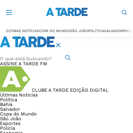
ÚLTIMAS NOTÍCIAS
COPA DO MUNDO
SÃO JOÃO
POLÍTICA
SALVADOR
POLÍC
ASSINE
A TARDE FM
CLUBE A TARDE
EDIÇÃO DIGITAL
Últimas Notícias
Política
Bahia
Salvador
Copa do Mundo
São João
Esportes
Polícia
Economia