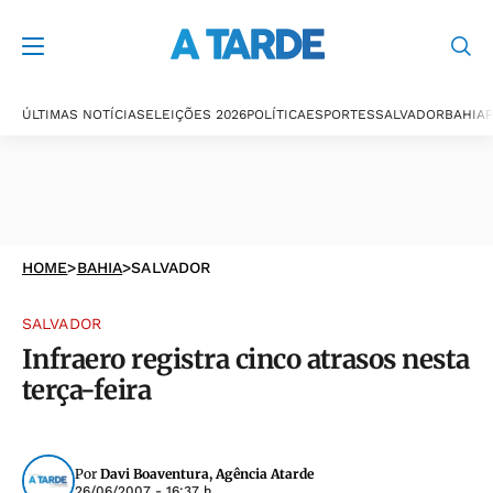
ÚLTIMAS NOTÍCIAS
ELEIÇÕES 2026
POLÍTICA
ESPORTES
SALVADOR
BAHIA
P
HOME
>
BAHIA
>
SALVADOR
SALVADOR
Infraero registra cinco atrasos nesta
terça-feira
Por
Davi Boaventura, Agência Atarde
26/06/2007 - 16:37 h