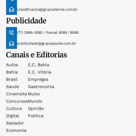
classificados@grupoatarde.com.br
Publicidade
(71) 2886-2683 / Ramal 8585 | 8586
publicidade@grupoatarde.com.br
Canais e Editorias
Autos
E.c. Bahia
Bahia
E.c. Vitória
Brasil
Empregos
Saúde
Gastronomia
Cineinsite
Muito
Concursos
Mundo
Cultura
Opinião
Digital
Política
Salvador
Economia