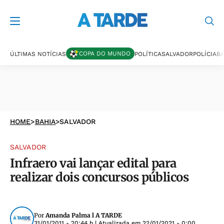
COPA DO MUNDO
ÚLTIMAS NOTÍCIAS
POLÍTICA
SALVADOR
POLÍCIA
BA
HOME
>
BAHIA
>
SALVADOR
SALVADOR
Infraero vai lançar edital para
realizar dois concursos públicos
Por
Amanda Palma l A TARDE
31/01/2011 - 20:44 h
| Atualizada em
22/01/2021 - 0:00