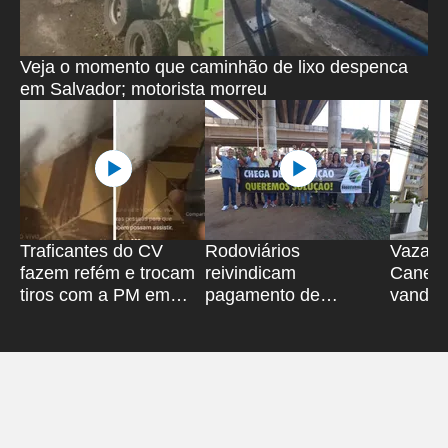
Veja o momento que caminhão de lixo despenca
em Salvador; motorista morreu
Traficantes do CV
Rodoviários
Vazame
fazem refém e trocam
reivindicam
Canela 
tiros com a PM em
pagamento de
vandali
Salvador
rescisão no Iguatemi
Bahiag