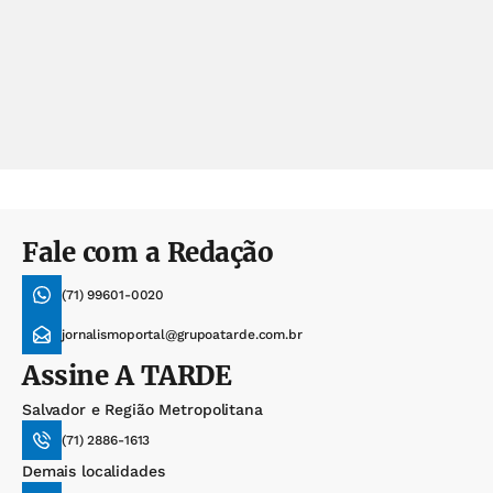
Fale com a Redação
(71) 99601-0020
jornalismoportal@grupoatarde.com.br
Assine
A TARDE
Salvador e Região Metropolitana
(71) 2886-1613
Demais localidades