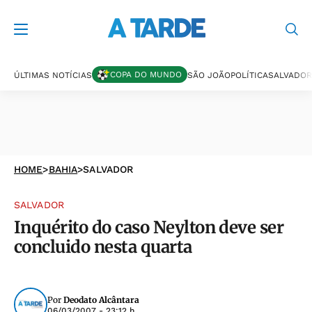
COPA DO MUNDO
ÚLTIMAS NOTÍCIAS
SÃO JOÃO
POLÍTICA
SALVADOR
HOME
>
BAHIA
>
SALVADOR
SALVADOR
Inquérito do caso Neylton deve ser
concluido nesta quarta
Por
Deodato Alcântara
06/03/2007 - 23:12 h