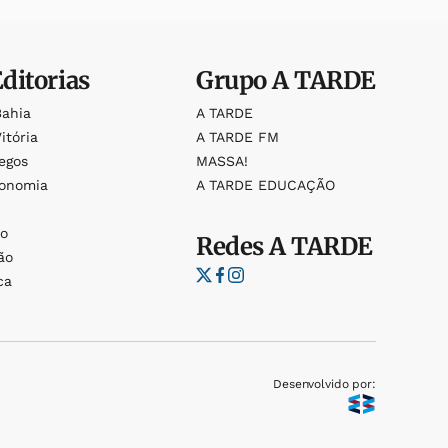
Editorias
Grupo
A TARDE
Bahia
A TARDE
itória
A TARDE FM
egos
MASSA!
ronomia
A TARDE EDUCAÇÃO
o
o
Redes
A TARDE
ão
ca
Desenvolvido por: