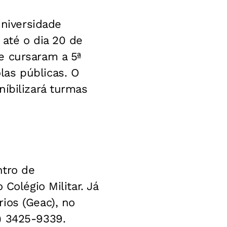
Universidade
 até o dia 20 de
e cursaram a 5ª
as públicas. O
níbilizará turmas
ntro de
Colégio Militar. Já
ios (Geac), no
) 3425-9339.