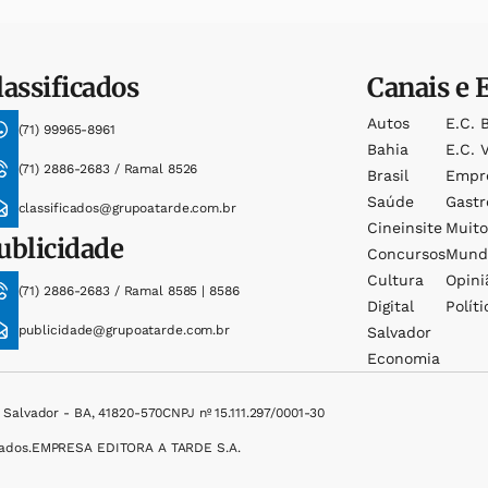
lassificados
Canais e 
Autos
E.c. 
(71) 99965-8961
Bahia
E.c. V
(71) 2886-2683 / Ramal 8526
Brasil
Empr
Saúde
Gast
classificados@grupoatarde.com.br
Cineinsite
Muit
ublicidade
Concursos
Mund
Cultura
Opini
(71) 2886-2683 / Ramal 8585 | 8586
Digital
Políti
publicidade@grupoatarde.com.br
Salvador
Economia
, Salvador - BA, 41820-570
CNPJ nº 15.111.297/0001-30
ados.
EMPRESA EDITORA A TARDE S.A.