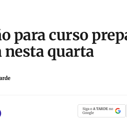
ão para curso prep
 nesta quarta
arde
Siga o
A TARDE
no
Google