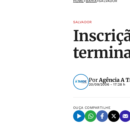
HOME
>
BAHIA
>
SALVADOR
SALVADOR
Inscriç
termina
Por
Agência A T
20/09/2006 - 17:28 h
OUÇA
COMPARTILHE