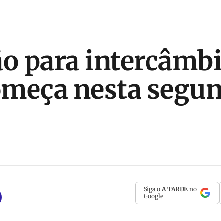
ão para intercâmb
começa nesta segu
Siga o
A TARDE
no
Google