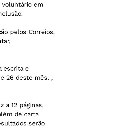
o voluntário em
nclusão.
ão pelos Correios,
tar,
 escrita e
 e 26 deste mês. ,
z a 12 páginas,
além de carta
esultados serão