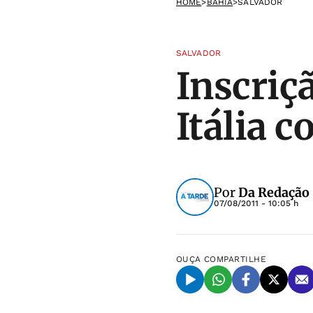
HOME
>
BAHIA
>
SALVADOR
SALVADOR
Inscriç
Itália 
Por
Da Redação
07/08/2011 - 10:05 h
OUÇA
COMPARTILHE