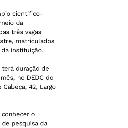
io científico-
 meio da
das três vagas
stre, matriculados
a instituição.
o terá duração de
te mês, no DEDC do
o Cabeça, 42, Largo
o conhecer o
o de pesquisa da