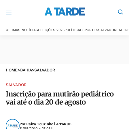
ÚLTIMAS NOTÍCIAS
ELEIÇÕES 2026
POLÍTICA
ESPORTES
SALVADOR
BAHIA
P
HOME
>
BAHIA
>
SALVADOR
SALVADOR
Inscrição para mutirão pediátrico
vai até o dia 20 de agosto
Por
Raíza Tourinho l A TARDE
11/08/2010 - 21:01 h