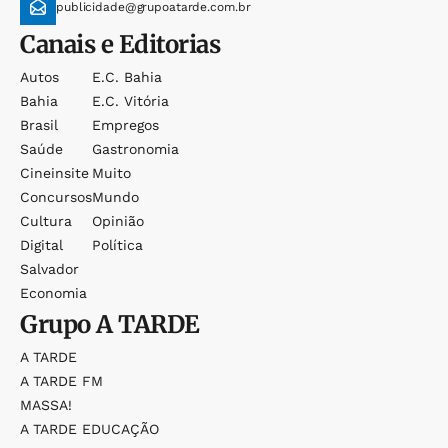
publicidade@grupoatarde.com.br
Canais e Editorias
Autos
E.c. Bahia
Bahia
E.c. Vitória
Brasil
Empregos
Saúde
Gastronomia
Cineinsite
Muito
Concursos
Mundo
Cultura
Opinião
Digital
Política
Salvador
Economia
Grupo
A TARDE
A TARDE
A TARDE FM
MASSA!
A TARDE EDUCAÇÃO