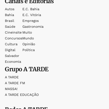
Canais e Editorias
Autos
E.c. Bahia
Bahia
E.c. Vitória
Brasil
Empregos
Saúde
Gastronomia
Cineinsite
Muito
Concursos
Mundo
Cultura
Opinião
Digital
Política
Salvador
Economia
Grupo
A TARDE
A TARDE
A TARDE FM
MASSA!
A TARDE EDUCAÇÃO