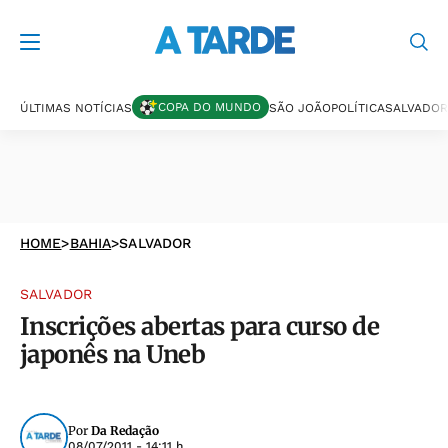
COPA DO MUNDO
ÚLTIMAS NOTÍCIAS
SÃO JOÃO
POLÍTICA
SALVADOR
HOME
>
BAHIA
>
SALVADOR
SALVADOR
Inscrições abertas para curso de
japonês na Uneb
Por
Da Redação
08/07/2011 - 14:11 h