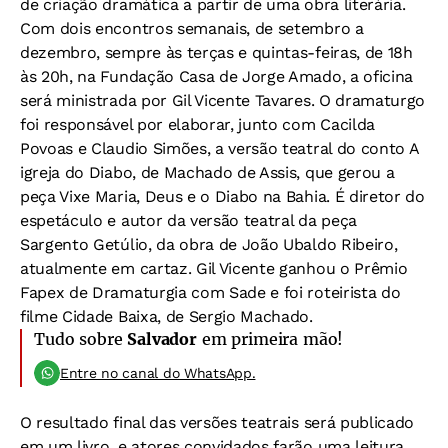
de criação dramática a partir de uma obra literária.
Com dois encontros semanais, de setembro a
dezembro, sempre às terças e quintas-feiras, de 18h
às 20h, na Fundação Casa de Jorge Amado, a oficina
será ministrada por Gil Vicente Tavares. O dramaturgo
foi responsável por elaborar, junto com Cacilda
Povoas e Claudio Simões, a versão teatral do conto A
igreja do Diabo, de Machado de Assis, que gerou a
peça Vixe Maria, Deus e o Diabo na Bahia. É diretor do
espetáculo e autor da versão teatral da peça
Sargento Getúlio, da obra de João Ubaldo Ribeiro,
atualmente em cartaz. Gil Vicente ganhou o Prêmio
Fapex de Dramaturgia com Sade e foi roteirista do
filme Cidade Baixa, de Sergio Machado.
Tudo sobre
Salvador
em primeira mão!
Entre no canal do WhatsApp.
O resultado final das versões teatrais será publicado
em um livro, e atores convidados farão uma leitura