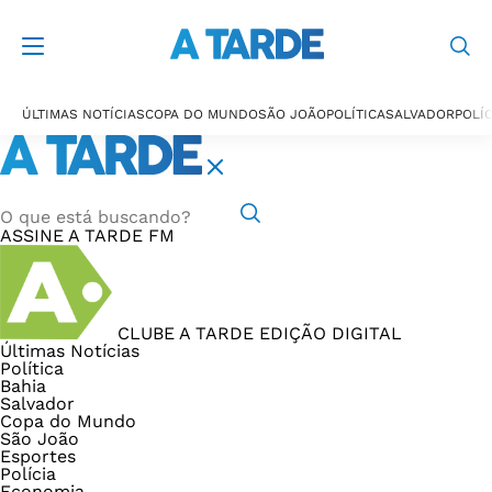
ÚLTIMAS NOTÍCIAS
COPA DO MUNDO
SÃO JOÃO
POLÍTICA
SALVADOR
POLÍC
ASSINE
A TARDE FM
CLUBE A TARDE
EDIÇÃO DIGITAL
Últimas Notícias
Política
Bahia
Salvador
Copa do Mundo
São João
Esportes
Polícia
Economia