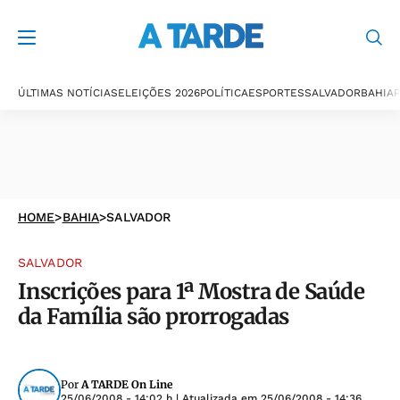
ÚLTIMAS NOTÍCIAS
ELEIÇÕES 2026
POLÍTICA
ESPORTES
SALVADOR
BAHIA
P
HOME
>
BAHIA
>
SALVADOR
SALVADOR
Inscrições para 1ª Mostra de Saúde
da Família são prorrogadas
Por
A TARDE On Line
25/06/2008 - 14:02 h
| Atualizada em
25/06/2008 - 14:36