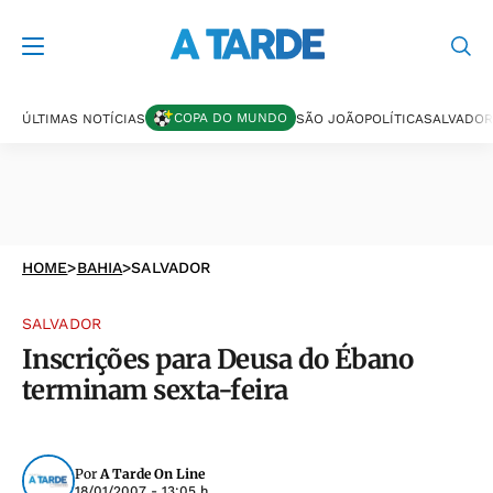
COPA DO MUNDO
ÚLTIMAS NOTÍCIAS
SÃO JOÃO
POLÍTICA
SALVADOR
HOME
>
BAHIA
>
SALVADOR
SALVADOR
Inscrições para Deusa do Ébano
terminam sexta-feira
Por
A Tarde On Line
18/01/2007 - 13:05 h