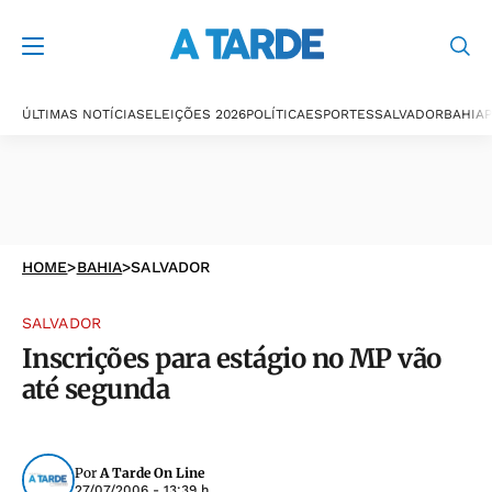
ÚLTIMAS NOTÍCIAS
ELEIÇÕES 2026
POLÍTICA
ESPORTES
SALVADOR
BAHIA
P
HOME
>
BAHIA
>
SALVADOR
SALVADOR
Inscrições para estágio no MP vão
até segunda
Por
A Tarde On Line
27/07/2006 - 13:39 h