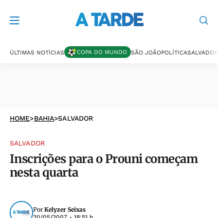
COPA DO MUNDO
ÚLTIMAS NOTÍCIAS
SÃO JOÃO
POLÍTICA
SALVADOR
HOME
>
BAHIA
>
SALVADOR
SALVADOR
Inscrições para o Prouni começam
nesta quarta
Por
Kelyzer Seixas
20/05/2007 - 18:51 h