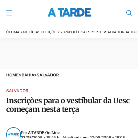
ÚLTIMAS NOTÍCIAS
ELEIÇÕES 2026
POLÍTICA
ESPORTES
SALVADOR
BAHIA
P
HOME
>
BAHIA
>
SALVADOR
SALVADOR
Inscrições para o vestibular da Uesc
começam nesta terça
Por
A TARDE On Line
22/09/2008 - 15:55 h
| Atualizada em
22/09/2008 - 16:08