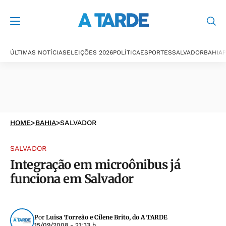
ÚLTIMAS NOTÍCIAS
ELEIÇÕES 2026
POLÍTICA
ESPORTES
SALVADOR
BAHIA
P
HOME
>
BAHIA
>
SALVADOR
SALVADOR
Integração em microônibus já
funciona em Salvador
Por
Luisa Torreão e Cilene Brito, do A TARDE
15/09/2008 - 21:33 h