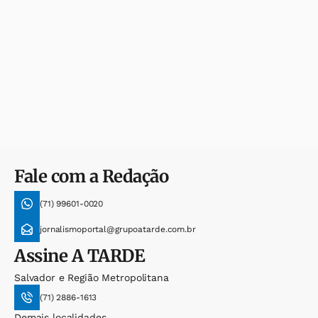
Fale com a Redação
(71) 99601-0020
jornalismoportal@grupoatarde.com.br
Assine
A TARDE
Salvador e Região Metropolitana
(71) 2886-1613
Demais localidades