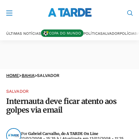
COPA DO MUNDO
ÚLTIMAS NOTÍCIAS
POLÍTICA
SALVADOR
POLÍCIA
BA
HOME
>
BAHIA
>
SALVADOR
SALVADOR
Internauta deve ficar atento aos
golpes via email
Por
Gabriel Carvalho, do A TARDE On Line
12/02/2008 - 15:35 h
| Atualizada em
13/02/2008 - 11:25