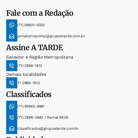
Fale com a Redação
(71) 99601-0020
jornalismoportal@grupoatarde.com.br
Assine
A TARDE
Salvador e Região Metropolitana
(71) 2886-1613
Demais localidades
71 2886-1613
Classificados
(71) 99965-8961
(71) 2886-2683 / Ramal 8526
classificados@grupoatarde.com.br