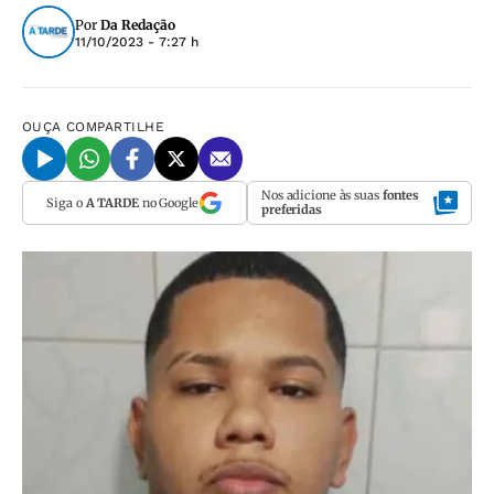
Por
Da Redação
11/10/2023 - 7:27 h
OUÇA
COMPARTILHE
Nos adicione às suas
fontes
Siga o
A TARDE
no Google
preferidas