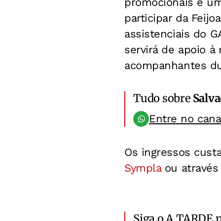
promocionais e um
participar da Feij
assistenciais do 
servirá de apoio 
acompanhantes dur
Tudo sobre
Salv
Entre no can
Os ingressos cust
Sympla
ou através
Siga o A TARDE 