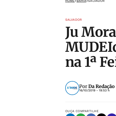
HOME
>
BAHIA
>
SALVADOR
SALVADOR
Ju Mora
MUDEId
na 1ª F
Por
Da Redação 
16/10/2019 - 19:53 h
OUÇA
COMPARTILHE