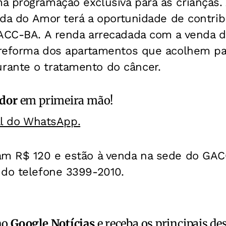
a programação exclusiva para as crianças
oada do Amor terá a oportunidade de contri
GACC-BA. A renda arrecadada com a venda d
à reforma dos apartamentos que acolhem pa
ante o tratamento do câncer.
ador
em primeira mão!
al do WhatsApp.
am R$ 120 e estão à venda na sede do GA
 do telefone 3399-2010.
no
Google Notícias
e receba os principais de