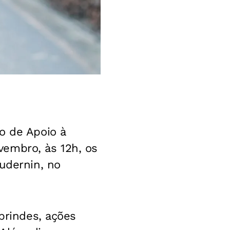
o de Apoio à
vembro, às 12h, os
dernin, no
 brindes, ações