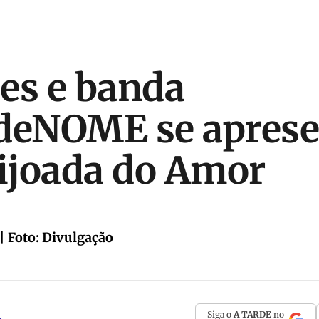
es e banda
eNOME se apres
eijoada do Amor
| Foto: Divulgação
Siga o
A TARDE
no