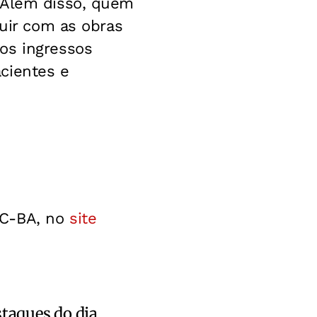
. Além disso, quem
buir com as obras
os ingressos
cientes e
CC-BA, no
site
staques do dia.