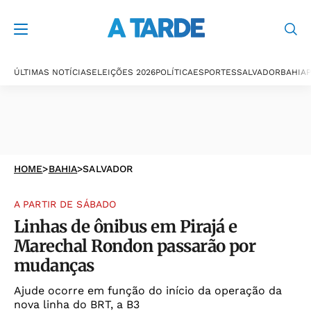
ÚLTIMAS NOTÍCIAS
ELEIÇÕES 2026
POLÍTICA
ESPORTES
SALVADOR
BAHIA
P
HOME
>
BAHIA
>
SALVADOR
A PARTIR DE SÁBADO
Linhas de ônibus em Pirajá e
Marechal Rondon passarão por
mudanças
Ajude ocorre em função do início da operação da
nova linha do BRT, a B3