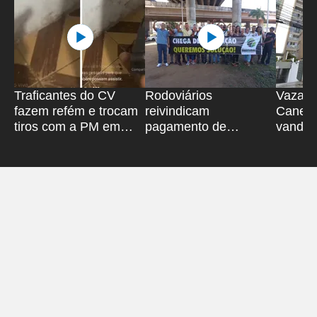
Traficantes do CV
Rodoviários
Vazame
fazem refém e trocam
reivindicam
Canela 
tiros com a PM em
pagamento de
vandali
Salvador
rescisão no Iguatemi
Bahiag