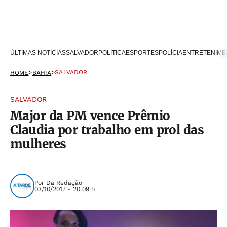
ÚLTIMAS NOTÍCIAS
SALVADOR
POLÍTICA
ESPORTES
POLÍCIA
ENTRETENIME
>
>
SALVADOR
HOME
BAHIA
SALVADOR
Major da PM vence Prêmio
Claudia por trabalho em prol das
mulheres
Por
Da Redação
03/10/2017 - 20:09 h