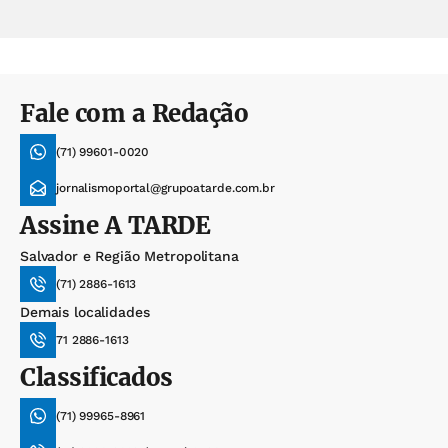
Fale com a Redação
(71) 99601-0020
jornalismoportal@grupoatarde.com.br
Assine
A TARDE
Salvador e Região Metropolitana
(71) 2886-1613
Demais localidades
71 2886-1613
Classificados
(71) 99965-8961