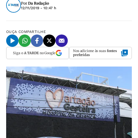
Por
Da Redação
12/11/2019 - 10:47 h
OUÇA
COMPARTILHE
Nos adicione às suas
fontes
Siga o
A TARDE
no Google
preferidas