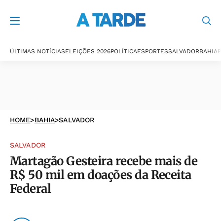
ÚLTIMAS NOTÍCIAS
ELEIÇÕES 2026
POLÍTICA
ESPORTES
SALVADOR
BAHIA
P
HOME
>
BAHIA
>
SALVADOR
SALVADOR
Martagão Gesteira recebe mais de
R$ 50 mil em doações da Receita
Federal