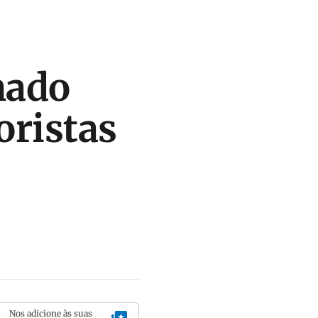
nado
oristas
Nos adicione às suas