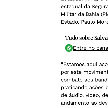
estadual da Segura
Militar da Bahia (
Estado, Paulo Mor
Tudo sobre
Salv
Entre no can
“Estamos aqui ac
por este movimento
combate aos bandi
praticando ações 
de áudio, vídeo, 
andamento ao devid