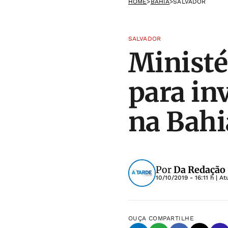
HOME
>
BAHIA
>
SALVADOR
SALVADOR
Ministé
para in
na Bahi
Por
Da Redação 
10/10/2019 - 16:11 h
| At
OUÇA
COMPARTILHE