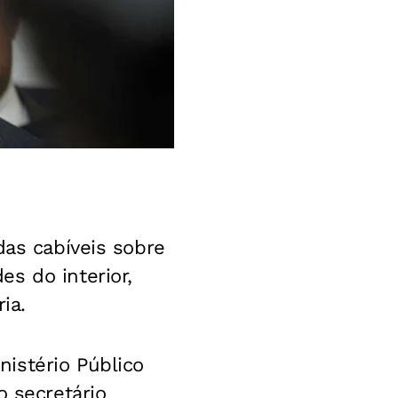
das cabíveis sobre
s do interior,
ia.
istério Público
o secretário