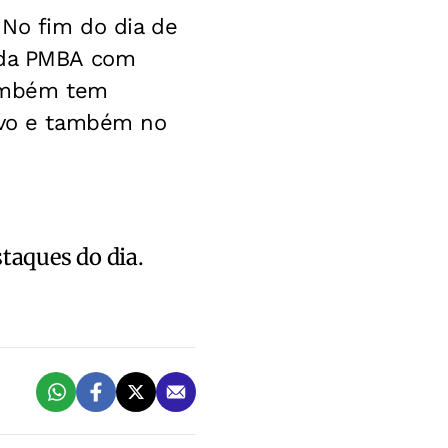
 No fim do dia de
s da PMBA com
 também tem
sivo e também no
staques do dia.