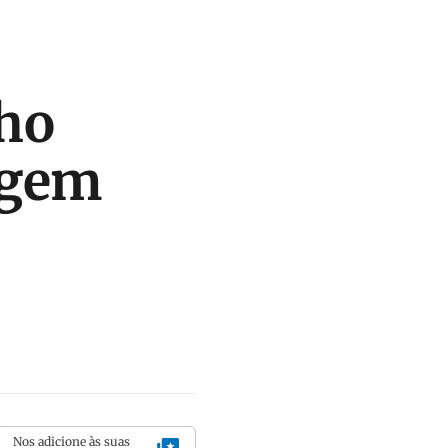
ho
agem
Nos adicione às suas