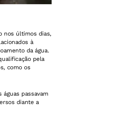
o nos últimos dias,
lacionados à
scoamento da água.
ualificação pela
os, como os
 As águas passavam
ersos diante a