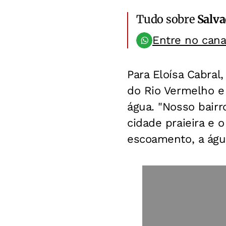
Tudo sobre
Salv
Entre no can
Para Eloísa Cabral
do Rio Vermelho e
água. "Nosso bai
cidade praieira e 
escoamento, a água