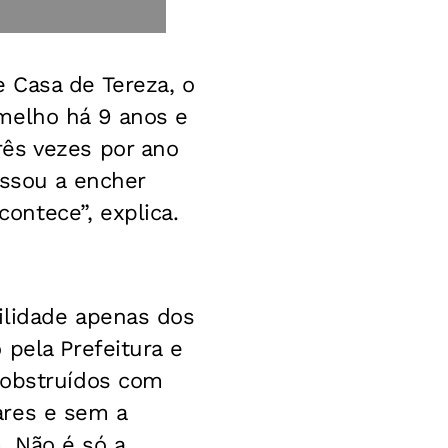
 Casa de Tereza, o
melho há 9 anos e
rês vezes por ano
assou a encher
ontece”, explica.
ilidade apenas dos
pela Prefeitura e
 obstruídos com
ares e sem a
. Não é só a