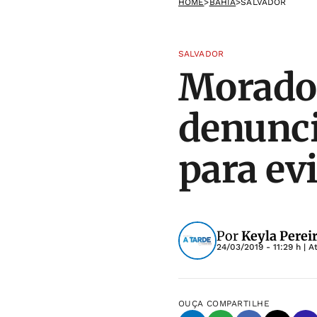
HOME
>
BAHIA
>
SALVADOR
SALVADOR
Morador
denunci
para ev
Por
Keyla Perei
24/03/2019 - 11:29 h
| A
OUÇA
COMPARTILHE