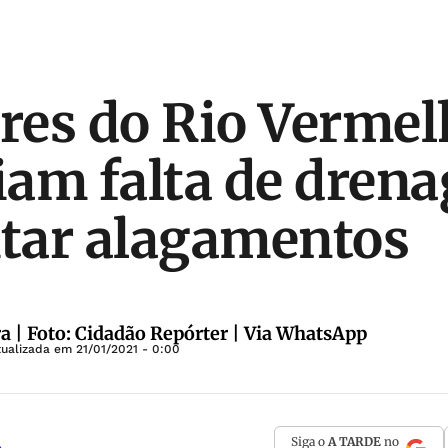
es do Rio Vermel
am falta de dren
itar alagamentos
ra | Foto: Cidadão Repórter | Via WhatsApp
tualizada em
21/01/2021 - 0:00
Siga o
A TARDE
no