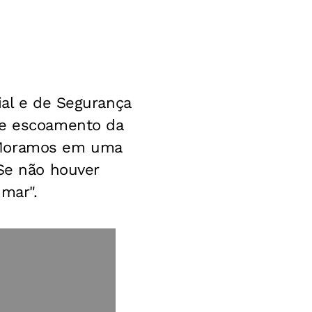
ial e de Segurança
de escoamento da
. Moramos em uma
 Se não houver
mar".