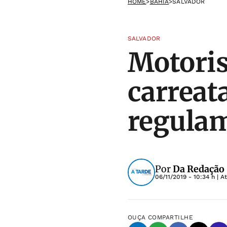
HOME
>
BAHIA
>
SALVADOR
SALVADOR
Motoris
carreata
regula
Por
Da Redação
06/11/2019 - 10:34 h
| A
OUÇA
COMPARTILHE