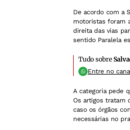
De acordo com a Su
motoristas foram 
direita das vias p
sentido Paralela e
Tudo sobre
Salv
Entre no can
A categoria pede q
Os artigos tratam 
caso os órgãos co
necessárias no pra