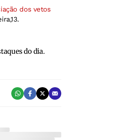
iação dos vetos
ra,13.
staques do dia.