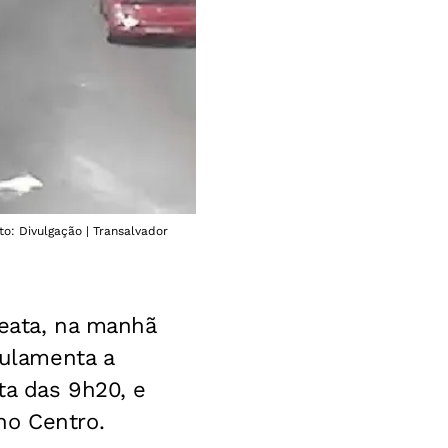
to: Divulgação | Transalvador
reata, na manhã
gulamenta a
ta das 9h20, e
no Centro.