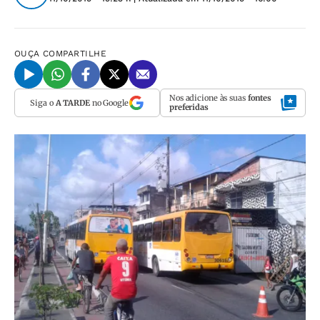
OUÇA
COMPARTILHE
Nos adicione às suas
fontes
Siga o
A TARDE
no Google
preferidas