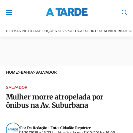
ÚLTIMAS NOTÍCIAS
ELEIÇÕES 2026
POLÍTICA
ESPORTES
SALVADOR
BAHIA
P
HOME
>
BAHIA
>
SALVADOR
SALVADOR
Mulher morre atropelada por
ônibus na Av. Suburbana
Por
Da Redação | Foto: Cidadão Repórter
11/10/2019 - 15:23 h
| Atualizada em
11/10/2019 - 16:00