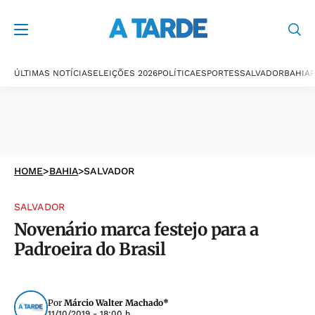
ÚLTIMAS NOTÍCIAS
ELEIÇÕES 2026
POLÍTICA
ESPORTES
SALVADOR
BAHIA
P
HOME
>
BAHIA
>
SALVADOR
SALVADOR
Novenário marca festejo para a
Padroeira do Brasil
Por
Márcio Walter Machado*
11/10/2019 - 18:00 h