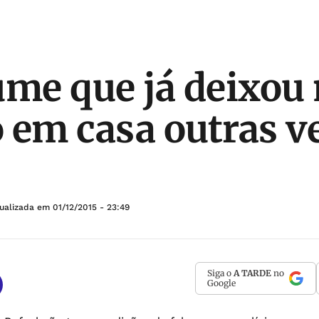
ume que já deixou
 em casa outras v
tualizada em
01/12/2015 - 23:49
Siga o
A TARDE
no
Google