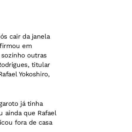
s cair da janela
nfirmou em
o sozinho outras
odrigues, titular
Rafael Yokoshiro,
aroto já tinha
u ainda que Rafael
cou fora de casa