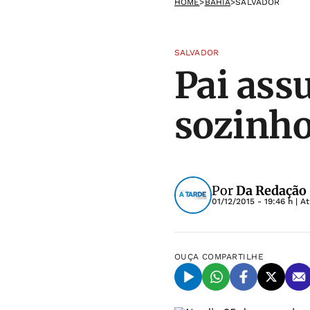
HOME
>
BAHIA
>
SALVADOR
SALVADOR
Pai ass
sozinho
Por
Da Redação
01/12/2015 - 19:46 h
| A
OUÇA
COMPARTILHE