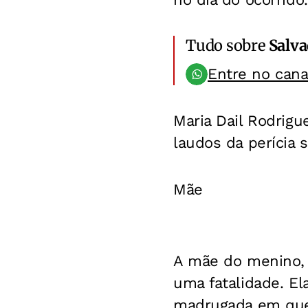
Tudo sobre
Salv
Entre no can
Maria Dail Rodrigu
laudos da perícia 
Mãe
A mãe do menino, C
uma fatalidade. El
madrugada em que 