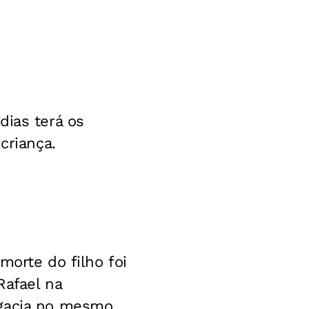
dias terá os
criança.
morte do filho foi
Rafael na
egacia no mesmo