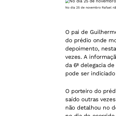
No dia 25 de novembro Rafael não
O pai de Guilherme
do prédio onde mo
depoimento, nesta t
vezes. A informaçã
da 6ª delegacia de 
pode ser indiciad
O porteiro do préd
saído outras veze
não detalhou no d
no dia do ocorrido.