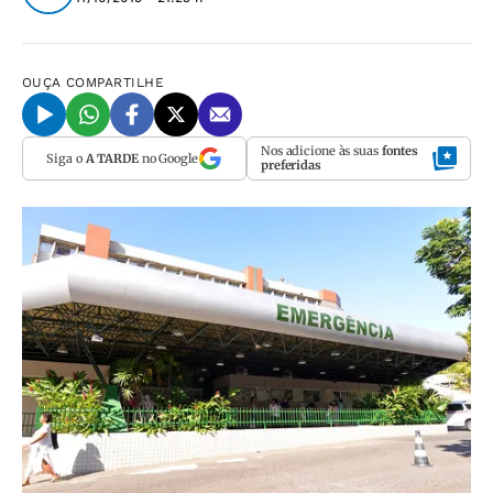
OUÇA
COMPARTILHE
Nos adicione às suas
fontes
Siga o
A TARDE
no Google
preferidas