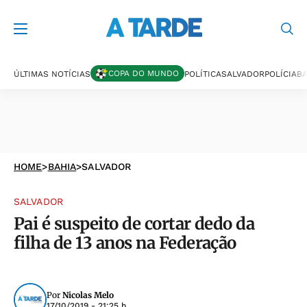
COPA DO MUNDO
ÚLTIMAS NOTÍCIAS
POLÍTICA
SALVADOR
POLÍCIA
BA
HOME
>
BAHIA
>
SALVADOR
SALVADOR
Pai é suspeito de cortar dedo da
filha de 13 anos na Federação
Por
Nicolas Melo
17/10/2019 - 21:25 h