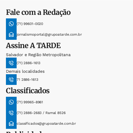
Fale com a Redação
(71) 99601-0020
jornalismoportal@grupoatarde.com.br
Assine
A TARDE
Salvador e Região Metropolitana
(71) 2886-1613
Demais localidades
71 2886-1613
Classificados
(71) 99965-8961
(71) 2886-2683 / Ramal 8526
classificados@grupoatarde.com.br