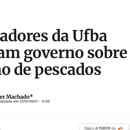
adores da Ufba
am governo sobre
o de pescados
ter Machado*
ualizada em
21/01/2021 - 0:00
Siga o
A TARDE
no