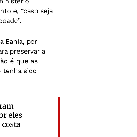
inistério
to e, “caso seja
edade”.
a Bahia, por
ra preservar a
ão é que as
 tenha sido
oram
or eles
 costa