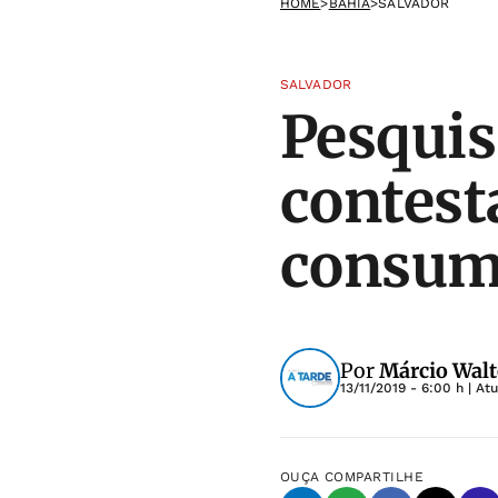
HOME
>
BAHIA
>
SALVADOR
SALVADOR
Pesquis
contest
consum
Por
Márcio Wal
13/11/2019 - 6:00 h
| At
OUÇA
COMPARTILHE