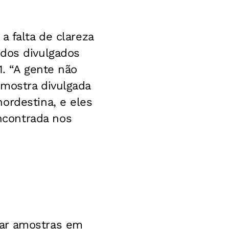
a falta de clareza
ados divulgados
1. “A gente não
amostra divulgada
ordestina, e eles
ncontrada nos
tar amostras em