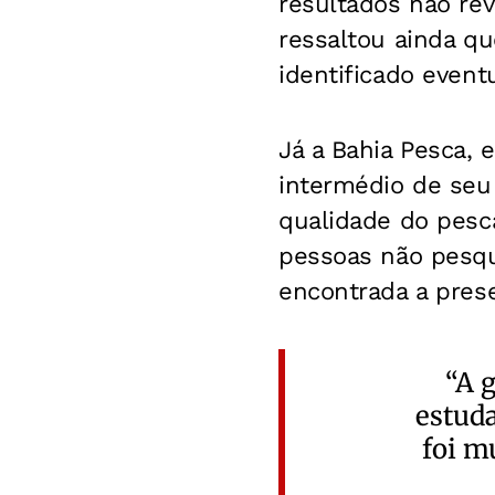
resultados não re
ressaltou ainda qu
identificado event
Já a Bahia Pesca, 
intermédio de seu 
qualidade do pesc
pessoas não pesq
encontrada a prese
“A 
estuda
foi m