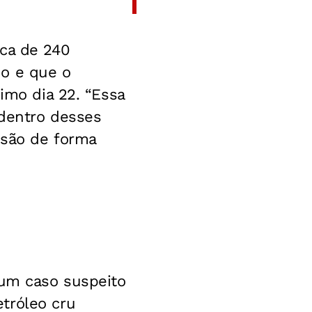
rca de 240
do e que o
imo dia 22. “Essa
 dentro desses
isão de forma
 um caso suspeito
tróleo cru