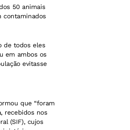
, dos 50 animais
am contaminados
o de todos eles
 ou em ambos os
pulação evitasse
nformou que “foram
a, recebidos nos
l (SIF), cujos