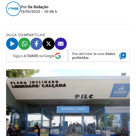
Por
Da Redação
13/10/2023 - 10:56 h
OUÇA
COMPARTILHE
Nos adicione às suas
fontes
Siga o
A TARDE
no Google
preferidas