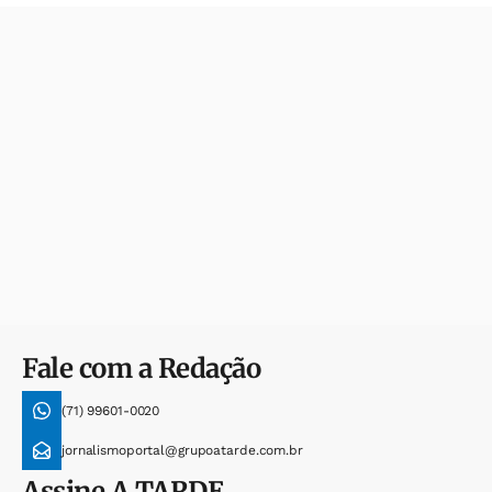
Fale com a Redação
(71) 99601-0020
jornalismoportal@grupoatarde.com.br
Assine
A TARDE