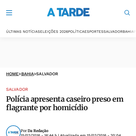
ÚLTIMAS NOTÍCIAS
ELEIÇÕES 2026
POLÍTICA
ESPORTES
SALVADOR
BAHIA
P
HOME
>
BAHIA
>
SALVADOR
SALVADOR
Polícia apresenta caseiro preso em
flagrante por homicídio
Por
Da Redação
15/02/2016 - 16:44 h
| Atualizada em
15/02/2016 - 20:04