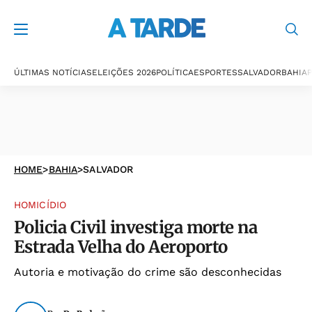
ÚLTIMAS NOTÍCIAS
ELEIÇÕES 2026
POLÍTICA
ESPORTES
SALVADOR
BAHIA
P
HOME
>
BAHIA
>
SALVADOR
HOMICÍDIO
Policia Civil investiga morte na
Estrada Velha do Aeroporto
Autoria e motivação do crime são desconhecidas