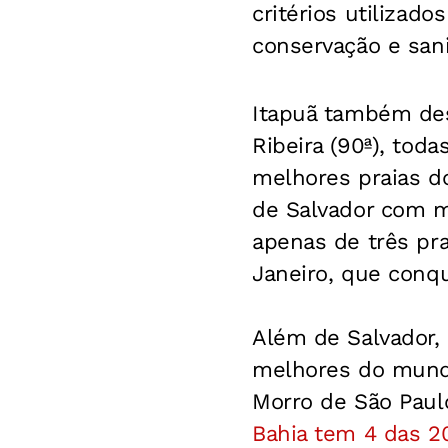
critérios utilizad
conservação e sani
Itapuã também desb
Ribeira (90ª), tod
melhores praias d
de Salvador com me
apenas de três pr
Janeiro, que conq
Além de Salvador,
melhores do mundo.
Morro de São Paulo
Bahia tem 4 das 2