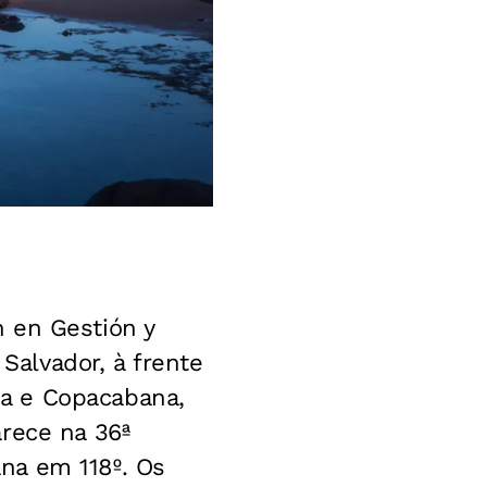
 en Gestión y
 Salvador, à frente
a e Copacabana,
rece na 36ª
na em 118º. Os