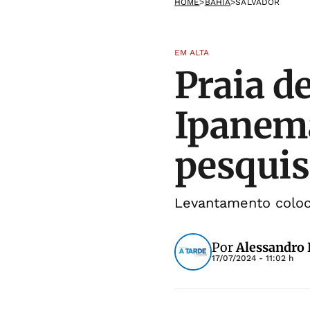
HOME
>
BAHIA
>
SALVADOR
EM ALTA
Praia d
Ipanem
pesquis
Levantamento coloc
Por
Alessandro 
17/07/2024 - 11:02 h