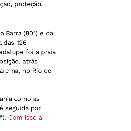
ção, proteção,
a Barra (80ª) e da
a das 126
dalupe foi a praia
sição, atrás
uarema, no Rio de
Bahia como as
 é seguida por
ª).
Com isso a