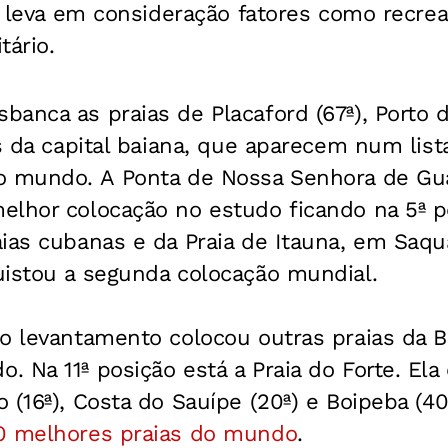
os leva em consideração fatores como recrea
tário.
anca as praias de Placaford (67ª), Porto d
as da capital baiana, que aparecem num list
o mundo. A Ponta de Nossa Senhora de Gua
lhor colocação no estudo ficando na 5ª po
aias cubanas e da Praia de Itauna, em Saq
uistou a segunda colocação mundial.
 o levantamento colocou outras praias da 
 Na 11ª posição está a Praia do Forte. Ela
 (16ª), Costa do Sauípe (20ª) e Boipeba (40
0 melhores praias do mundo
.