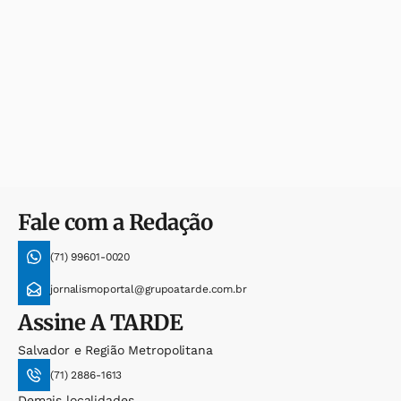
Fale com a Redação
(71) 99601-0020
jornalismoportal@grupoatarde.com.br
Assine
A TARDE
Salvador e Região Metropolitana
(71) 2886-1613
Demais localidades