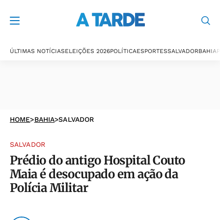
ÚLTIMAS NOTÍCIAS
ELEIÇÕES 2026
POLÍTICA
ESPORTES
SALVADOR
BAHIA
P
HOME
>
BAHIA
>
SALVADOR
SALVADOR
Prédio do antigo Hospital Couto
Maia é desocupado em ação da
Polícia Militar