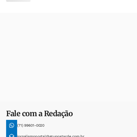
Fale com a Redação
(71) 99601-0020
jornalismoportal@grupoatarde.com.br