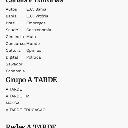
Autos
E.c. Bahia
Bahia
E.c. Vitória
Brasil
Empregos
Saúde
Gastronomia
Cineinsite
Muito
Concursos
Mundo
Cultura
Opinião
Digital
Política
Salvador
Economia
Grupo
A TARDE
A TARDE
A TARDE FM
MASSA!
A TARDE EDUCAÇÃO
Redes
A TARDE