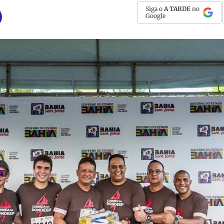
Siga o
A TARDE
no
Google