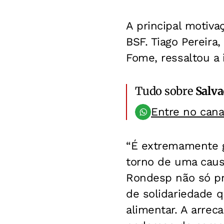
A principal motiva
BSF. Tiago Pereira
Fome, ressaltou a
Tudo sobre
Salv
Entre no can
“É extremamente gr
torno de uma caus
Rondesp não só pr
de solidariedade q
alimentar. A arre