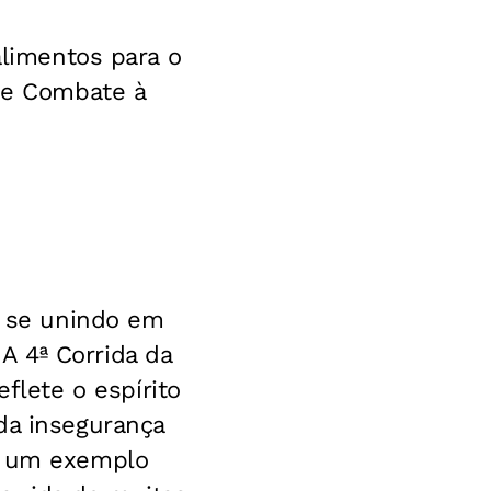
alimentos para o
 de Combate à
r se unindo em
A 4ª Corrida da
lete o espírito
da insegurança
 é um exemplo