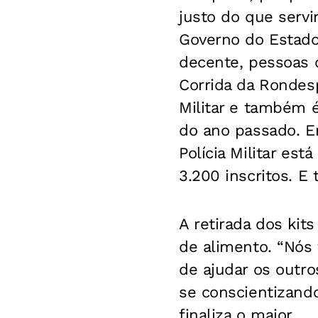
justo do que serv
Governo do Estado
decente, pessoas 
Corrida da Rondesp
Militar e também 
do ano passado. E
Polícia Militar est
3.200 inscritos. E
A retirada dos kit
de alimento. “Nós
de ajudar os outro
se conscientizando
finaliza o major.