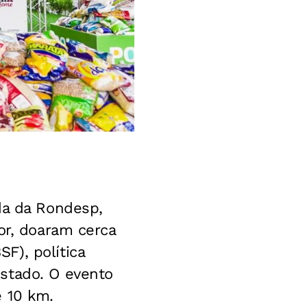
da da Rondesp,
or, doaram cerca
F), política
stado. O evento
e 10 km.