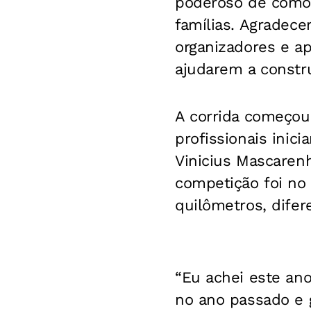
poderoso de como 
famílias. Agradece
organizadores e ap
ajudarem a constru
A corrida começou
profissionais inic
Vinicius Mascarenh
competição foi no
quilômetros, difer
“Eu achei este ano
no ano passado e g