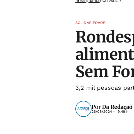
HOME
>
BAHIA
>
SALVADOR
SOLIDARIEDADE
Rondesp
aliment
Sem F
3,2 mil pessoas par
Por
Da Redaçaõ
26/05/2024 - 19:49 h