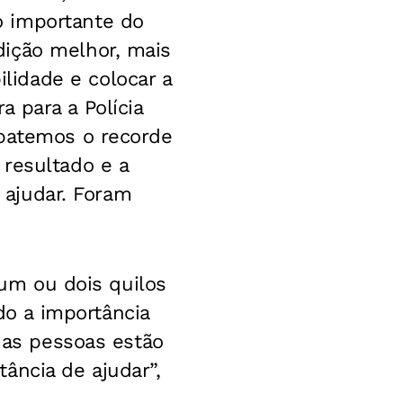
o importante do
dição melhor, mais
idade e colocar a
 para a Polícia
 batemos o recorde
 resultado e a
l ajudar. Foram
 um ou dois quilos
o a importância
s as pessoas estão
ância de ajudar”,