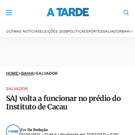
ÚLTIMAS NOTÍCIAS
ELEIÇÕES 2026
POLÍTICA
ESPORTES
SALVADOR
BAHIA
P
HOME
>
BAHIA
>
SALVADOR
SALVADOR
SAJ volta a funcionar no prédio do
Instituto de Cacau
Por
Da Redação
02/10/2012 - 12:44 h
| Atualizada em
22/01/2021 - 0:00