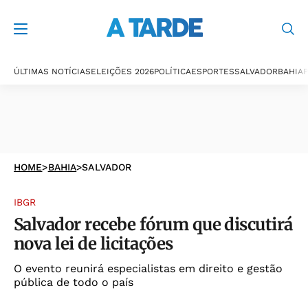
ÚLTIMAS NOTÍCIAS
ELEIÇÕES 2026
POLÍTICA
ESPORTES
SALVADOR
BAHIA
P
HOME
>
BAHIA
>
SALVADOR
IBGR
Salvador recebe fórum que discutirá
nova lei de licitações
O evento reunirá especialistas em direito e gestão
pública de todo o país