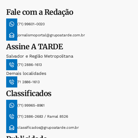
Fale com a Redação
(71) 99601-0020
jornalismoportal@grupoatarde.com.br
Assine
A TARDE
Salvador e Região Metropolitana
(71) 2886-1613
Demais localidades
71 2886-1613
Classificados
(71) 99965-8961
(71) 2886-2683 / Ramal 8526
classificados@grupoatarde.com.br