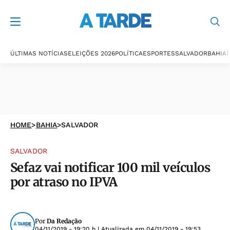
ÚLTIMAS NOTÍCIAS
ELEIÇÕES 2026
POLÍTICA
ESPORTES
SALVADOR
BAHIA
P
HOME
>
BAHIA
>
SALVADOR
SALVADOR
Sefaz vai notificar 100 mil veículos
por atraso no IPVA
Por
Da Redação
04/11/2019 - 19:20 h
| Atualizada em
04/11/2019 - 19:53