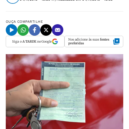
OUÇA
COMPARTILHE
Nos adicione às suas
fontes
Siga o
A TARDE
no Google
preferidas