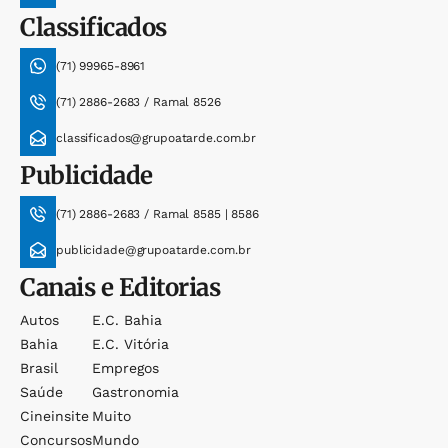
Classificados
(71) 99965-8961
(71) 2886-2683 / Ramal 8526
classificados@grupoatarde.com.br
Publicidade
(71) 2886-2683 / Ramal 8585 | 8586
publicidade@grupoatarde.com.br
Canais e Editorias
Autos
E.c. Bahia
Bahia
E.c. Vitória
Brasil
Empregos
Saúde
Gastronomia
Cineinsite
Muito
Concursos
Mundo