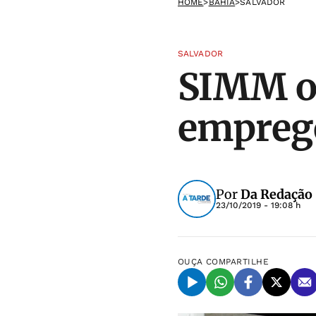
HOME
>
BAHIA
>
SALVADOR
SALVADOR
SIMM of
emprego
Por
Da Redação 
23/10/2019 - 19:08 h
OUÇA
COMPARTILHE