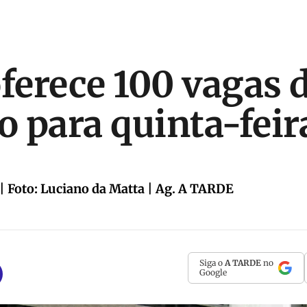
erece 100 vagas 
 para quinta-feir
| Foto: Luciano da Matta | Ag. A TARDE
Siga o
A TARDE
no
Google