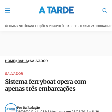
ÚLTIMAS NOTÍCIAS
ELEIÇÕES 2026
POLÍTICA
ESPORTES
SALVADOR
BAHIA
P
HOME
>
BAHIA
>
SALVADOR
SALVADOR
Sistema ferryboat opera com
apenas três embarcações
Por
Da Redação
29/09/2012 - 11:03 h
| Atualizada em
29/09/2012 - 11:36