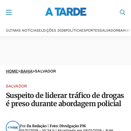
ÚLTIMAS NOTÍCIAS
ELEIÇÕES 2026
POLÍTICA
ESPORTES
SALVADOR
BAHIA
P
HOME
>
BAHIA
>
SALVADOR
SALVADOR
Suspeito de liderar tráfico de drogas
é preso durante abordagem policial
Por
Da Redação | Foto: Divulgação PM
05/11/2019 - 10:24 h
| Atualizada em
06/11/2019 - 9:44